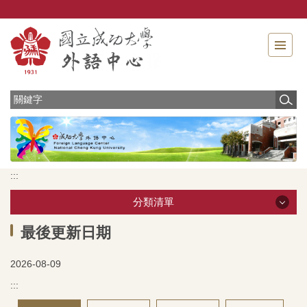
跳
到
主
要
內
容
區
:::
分類清單
分類清單
最後更新日期
2026-08-09
最新消息
:::
中心介紹