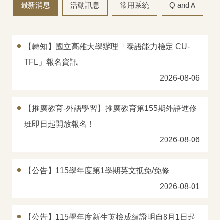
最新消息
活動訊息
常用系統
Q and A
中心法規
教學設施
【轉知】國立高雄大學辦理「泰語能力檢定 CU-
TFL」報名資訊
場地借用
2026-08-06
全校英外語課程
推廣教育外語進修班
【推廣教育-外語學習】推廣教育第155期外語進修
班即日起開放報名！
學術支援諮商服務
2026-08-06
各類申請表單
【公告】115學年度第1學期英文抵免/免修
研究成果
2026-08-01
大學雙語教師專業發展中心(EMI PD CENTER)
【公告】115學年度新生英檢成績證明自8月1日起
常見問題