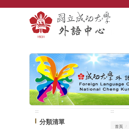
跳
到
主
要
內
容
區
:::
:::
分類清單
首頁