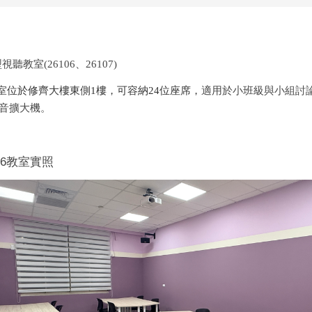
型視聽教室(26106、26107)
室
位於修齊大樓東側1樓
，
可容納24位座席
，
適用於小班級與小組討
音擴大機
。
106教室實照