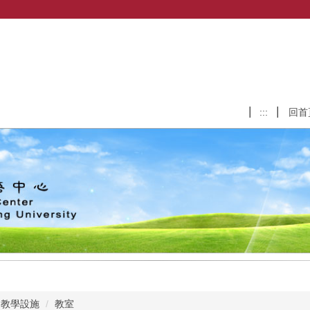
:::
回首
教學設施
教室