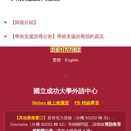
中心法規
【師資介紹】
教學設施
【學術支援諮商公告】學術支援諮商預約資訊
場地借用
全校英外語課程
繁體
English
推廣教育外語進修班
:::
學術支援諮商服務
國立成功大學外語中心
各類申請表單
Webex 線上會議室
FB 粉絲專頁
研究成果
大學雙語教師專業發展中心(EMI PD CENTER)
【其他業務窗口】
若有培力英檢（分機 50202 轉 31）、
Coursera（分機 50202 轉 32）等相關問題，請聯絡
雙語教育
常見問題
推動辦公室
（雲平大樓東棟 3 樓）。