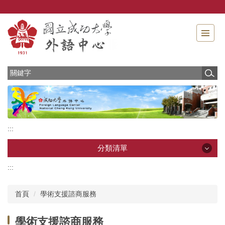
跳
到
主
要
內
容
區
:::
分類清單
:::
分類清單
首頁
學術支援諮商服務
最新消息
學術支援諮商服務
中心介紹