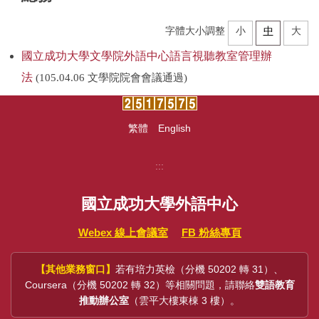
中心法規
字體大小調整
小
中
大
國立成功大學文學院外語中心語言視聽教室管理辦
教學設施
法
(105.04.06 文學院院會會議通過)
場地借用
全校英外語課程
繁體
English
推廣教育外語進修班
:::
學術支援諮商服務
國立成功大學外語中心
各類申請表單
Webex 線上會議室
FB 粉絲專頁
研究成果
【其他業務窗口】
若有培力英檢（分機 50202 轉 31）、
大學雙語教師專業發展中心(EMI PD CENTER)
Coursera（分機 50202 轉 32）等相關問題，請聯絡
雙語教育
推動辦公室
（雲平大樓東棟 3 樓）。
常見問題