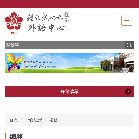
跳
到
主
要
內
容
區
:::
分類清單
:::
分類清單
首頁
中心法規
總務
最新消息
總務
中心介紹