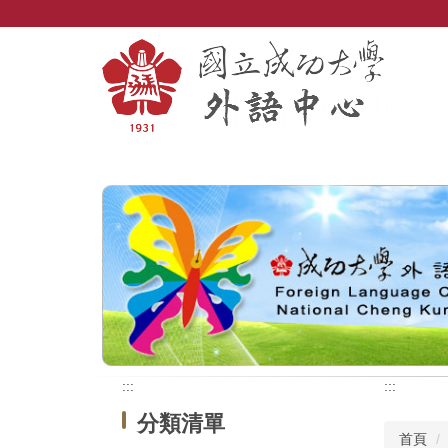
跳
到
主
要
內
容
區
:::
:::
分類清單
首頁