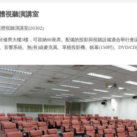
體視聽演講室
媒體視聽演講室(26302)
修齊大樓3樓
，
可容納80座席
。配備的投影與視聽設備適合舉行會
、音響系統、無(有)線麥克風、單槍投影機、銀幕(150吋)、DVD/C