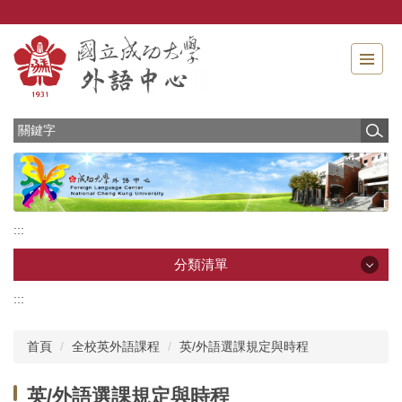
跳
到
主
要
內
容
區
:::
分類清單
:::
分類清單
首頁
全校英外語課程
英/外語選課規定與時程
最新消息
英/外語選課規定與時程
中心介紹