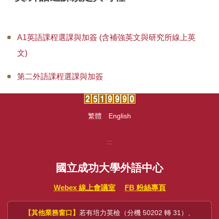
中心法規
A1英語課程選課與加簽 (含補強英文與研究所線上英
教學設施
文)
場地借用
第二外語課程選課與加簽
全校英外語課程
推廣教育外語進修班
繁體
English
學術支援諮商服務
:::
各類申請表單
國立成功大學外語中心
研究成果
Webex 線上會議室
FB 粉絲專頁
大學雙語教師專業發展中心(EMI PD CENTER)
【其他業務窗口】
若有培力英檢（分機 50202 轉 31）、
常見問題