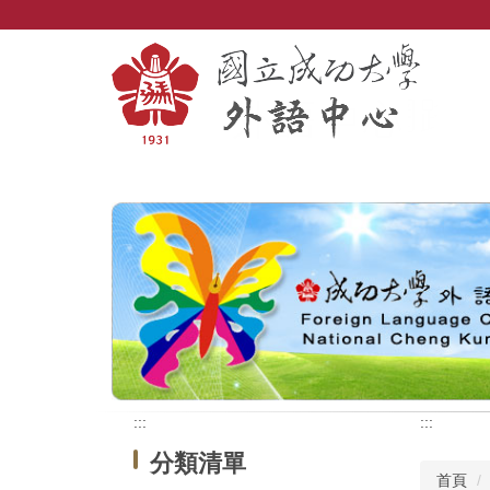
跳
到
主
要
內
容
區
:::
:::
分類清單
首頁