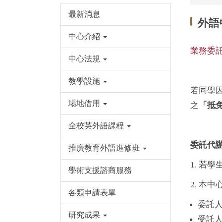
最新消息
外語
中心介紹
業務委
中心法規
教學設施
若同學
場地借用
之
「抵
全校英外語課程
委託代
推廣教育外語進修班
1. 若
學術支援諮商服務
2. 
各類申請表單
委託
研究成果
受託