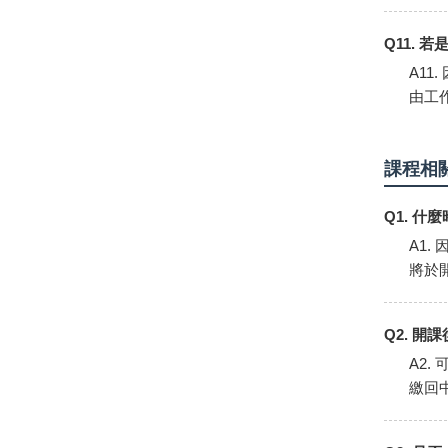
Q11.
A1
由工
課程相
Q1. 
A1
將於
Q2. 
A2.
繳回