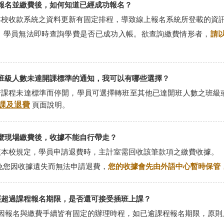
線上報名並繳費後，如何知道已經成功報名？
. 本校收款系統之資料更新有固定排程，導致線上報名系統所登載的資
，學員無法即時查詢學費是否已成功入帳。欲查詢繳費情形者，
請以
收到班級人數未達開課標準的通知，我可以有哪些選擇？
. 若課程未達標準而停開，學員可選擇轉班至其他已達開班人數之班
課及退費
頁面說明。
為什麼現場繳費後，收據不能自行帶走？
. 依本校規定，學員申請退費時，主計室需回收該筆款項之繳費收據。
免您因收據遺失而無法申請退費，
您的收據會先由外語中心暫時保管
 已經超過課程報名期限，是否還可接受插班上課？
0. 因報名與繳費手續皆有固定的辦理時程，如已逾課程報名期限，原