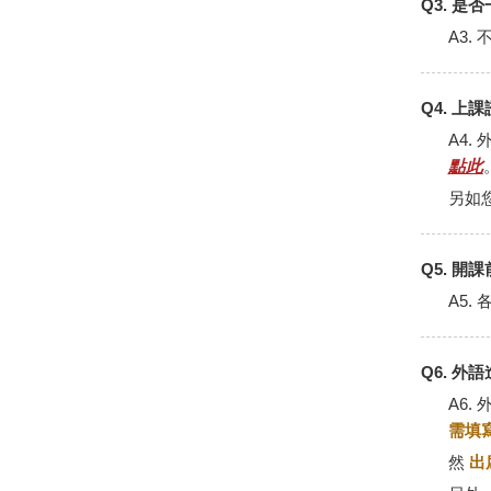
Q3. 
A3
Q4. 上
A4
點此
另如
Q5. 
A5.
Q6. 
A6
需填
然
出