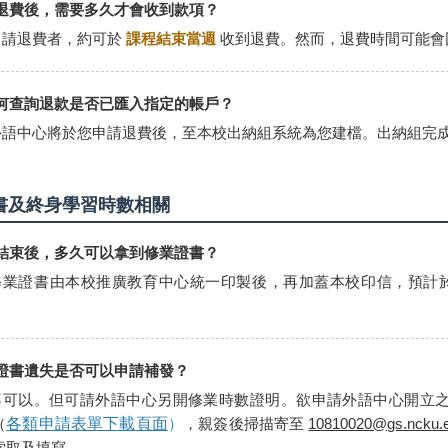
申請退費後，需要多久才會收到款項？
 申請退費者，約可於
課程結束當週
收到退費。然而，退費時間可能會
要如何查詢退款是否已匯入指定的帳戶？
. 外語中心將於您申請退費後，至本校出納組系統為您建檔。出納組完成退
書及終身學習時數相關
課程結束後，多久可以拿到修業證書？
. 修業證書由本校推廣教育中心統一印製後，再加蓋本校印信，預計
修業證書遺失是否可以申請補發？
. 不可以。但可請外語中心另開修業時數證明。欲申請外語中心開立
（
各類申請表單下載
頁面
）
，親簽後掃描寄至
10810020@gs.ncku.e
索取及填寫。