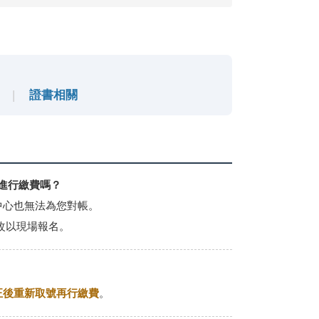
|
證書相關
號進行繳費嗎？
中心也無法為您對帳。
改以現場報名。
正後重新取號再行繳費
。