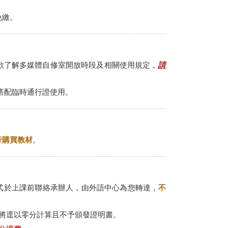
免繳。
。欲了解多媒體自修室開放時段及相關使用規定，
請
搭配臨時通行證使用。
行購買教材
。
l 方式於上課前聯絡承辦人，由外語中心為您轉達，
不
將逕以零分計算且不予頒發證明書。