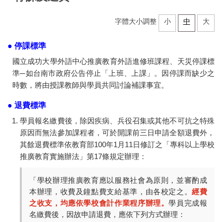
中心法規
字體大小調整
小
中
大
教學設施
● 停課標準
國立成功大學外語中心推廣教育外語進修班課程、天災停課標
場地借用
準─如台南市政府公告停止「上班、上課」。因停課而缺少之
時數，將由授課教師與學員共同討論補課事宜。
全校英外語課程
● 退費標準
推廣教育外語進修班
學員報名繳費後，除因疾病、兵役召集或其他不可抗之特殊
學術支援諮商服務
原因而無法參加課程者，可於開課前三日申請全額退費外，
其餘退費標準依教育部100年1月11日修訂之「專科以上學校
各類申請表單
推廣教育實施辦法」第17條規定辦理：
研究成果
「學校辦理推廣教育應以服務社會為原則，並審酌成
本辦理，收費及鐘點費支給基準，由各校定之。
經費
大學雙語教師專業發展中心(EMI PD CENTER)
之收支，均應依學校會計作業程序辦理。
學員完成報
名繳費後，因故申請退費，應依下列方式辦理：
常見問題