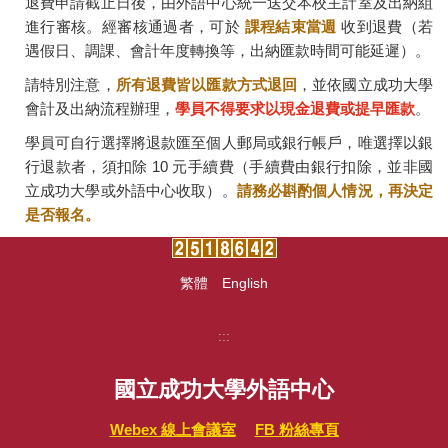
退費申請截止日後，由外語中心統一送交本校主計室及出納組
進行審核。經審核通過者，可於
課程結束當週
收到退費（若
遇假日、調課、會計年度轉換等，出納匯款時間可能延遲）。
請特別注意，
所有退費皆以匯款方式退回
，並依國立成功大學
會計及出納流程辦理，
學員不得要求以現金退費或提早匯款
。
學員可自行選擇將退款匯至個人郵局或銀行帳戶，唯選擇以銀
行退款者，須扣除 10 元手續費（手續費由銀行扣除，並非國
立成功大學或外語中心收取）。
請務必斟酌個人情況，再決定
是否報名。
繁體
English
:::
國立成功大學外語中心
Webex 線上會議室
FB 粉絲專頁