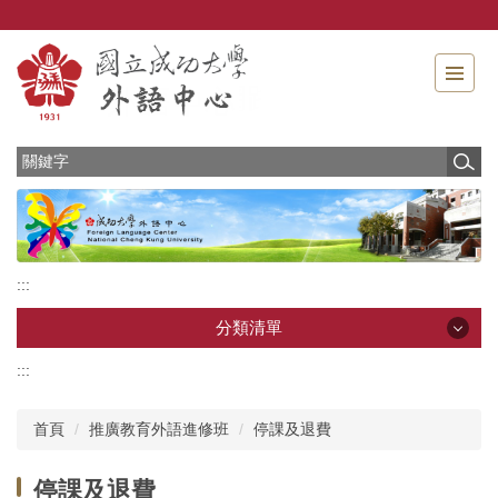
跳
到
主
要
內
容
區
:::
分類清單
:::
分類清單
首頁
推廣教育外語進修班
停課及退費
最新消息
停課及退費
中心介紹