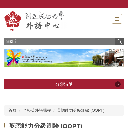
跳
到
主
要
內
容
區
:::
分類清單
:::
分類清單
首頁
全校英外語課程
英語能力分級測驗 (OOPT)
最新消息
英語能力分級測驗 (OOPT)
中心介紹