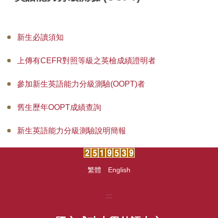
中心法規
新生必讀須知
教學設施
上傳有CEFR對照等級之英檢成績證明者
場地借用
參加新生英語能力分級測驗(OOPT)者
全校英外語課程
推廣教育外語進修班
舊生歷年OOPT成績查詢
學術支援諮商服務
新生英語能力分級測驗說明簡報
各類申請表單
繁體
English
研究成果
大學雙語教師專業發展中心(EMI PD CENTER)
:::
常見問題