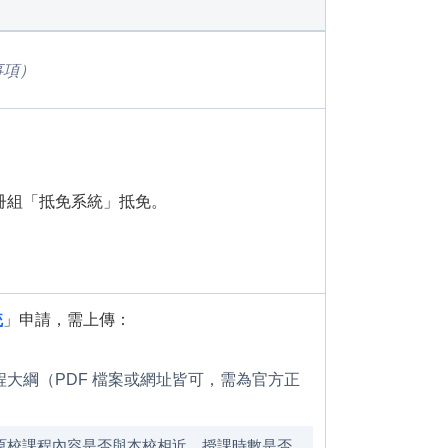
事項）
冊組「抵免系統」抵免。
統
」申請，需上傳：
程大綱（PDF 檔案或網址皆可，需為官方正
原校課程內容是否與本校相近、授課時數是否