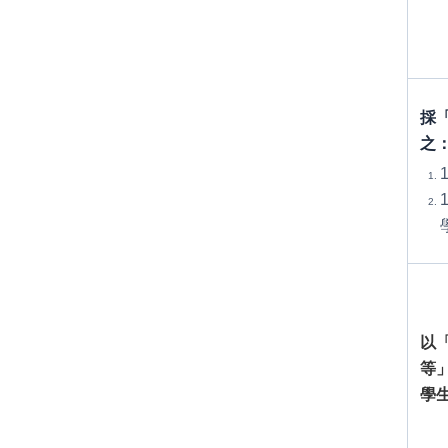
採
之
以
等
學