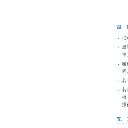
四、
抵
畢
單
審
程
若
若
核
擔
五、