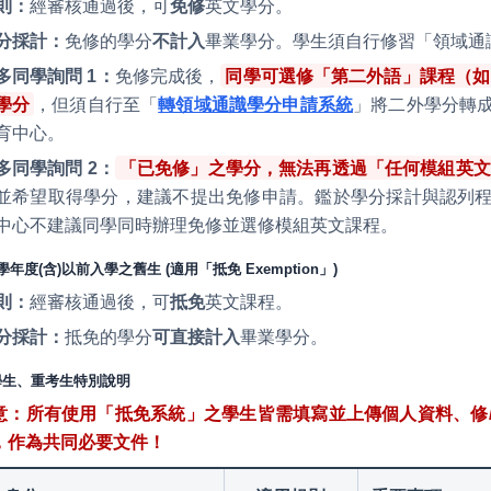
則：
經審核通過後，可
免修
英文學分。
分採計：
免修的學分
不計入
畢業學分。學生須自行修習「領域通
多同學詢問 1：
免修完成後，
同學可選修「第二外語」課程（如
學分
，但須自行至「
轉領域通識學分申請系統
」將二外學分轉
育中心。
多同學詢問 2：
「已免修」之學分，無法再透過「任何模組英文
並希望取得學分，建議不提出免修申請。鑑於學分採計與認列
中心不建議同學同時辦理免修並選修模組英文課程。
13學年度(含)以前入學之舊生 (適用「抵免 Exemption」)
則：
經審核通過後，可
抵免
英文課程。
分採計：
抵免的學分
可直接計入
畢業學分。
轉學生、重考生特別說明
意：所有使用「抵免系統」之學生皆需填寫並上傳個人資料、修
，作為共同必要文件！