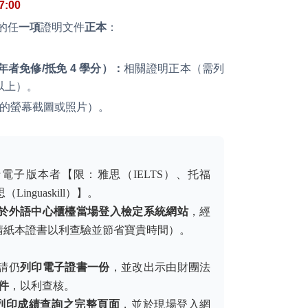
17:00
的任
一項
證明文件
正本
：
者免修/抵免 4 學分）：
相關證明正本（需列
以上）。
的螢幕截圖或照片）。
子版本者【限：雅思（IELTS）、托福
inguaskill）】。
於外語中心櫃檯當場登入檢定系統網站
，經
請紙本證書以利查驗並節省寶貴時間）。
請仍
列印電子證書一份
，並改出示由財團法
件
，以利查核。
列印成績查詢之完整頁面
，並於現場登入網