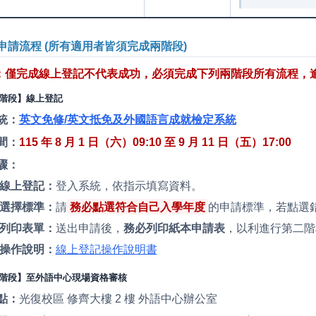
 申請流程 (所有適用者皆須完成兩階段)
：僅完成線上登記不代表成功，必須完成下列兩階段所有流程，
階段】線上登記
統：
英文免修/英文抵免及外國語言成就檢定系統
間：
115 年 8 月 1 日
（
六
）0
9:10 至 9 月 11 日
（
五
）
17:00
驟：
線上登記：
登入系統，依指示填寫資料。
選擇標準：
請
務必點選符合自己入學年度
的申請標準，若點選
列印表單：
送出申請後，
務必列印紙本申請表
，以利進行第二階
操作說明：
線上登記操作說明書
階段】至外語中心現場資格審核
點：
光復校區 修齊大樓 2 樓 外語中心辦公室