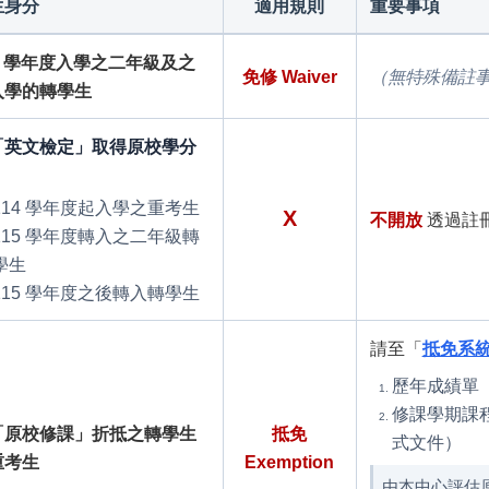
生身分
適用規則
重要事項
5 學年度入學之二年級及之
免修 Waiver
（無特殊備註
入學的轉學生
「英文檢定」取得原校學分
：
114 學年度起入學之重考生
X
不開放
透過註
115 學年度轉入之二年級轉
學生
115 學年度之後轉入轉學生
請至「
抵免系
歷年成績單
修課學期課
「原校修課」折抵之轉學生
抵免
式文件）
重考生
Exemption
由本中心評估