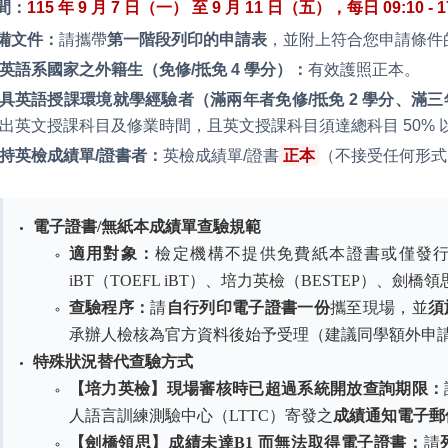
間：
115 年 9 月 7 日
（
一
）
至 9 月 11 日
（
五
）
，每日
0
9:10 - 
備文件：
請攜帶
第一階段列印的申請表
，並附上符合您申請條件
英語系國家之外籍生（免修/抵免 4 學分）：
有效護照正本。
具英語授課環境就學經驗者（滿兩年者免修/抵免 2 學分、滿三年
出英文授課科目及修業時間，且英文授課科目須達總科目 50% 
持英檢成績單/證書者：
英檢成績單/證書
正本
（不接受任何形式
電子證書/無紙本成績單查驗規範
適用對象：
檢定機構不提供免費紙本證書或僅發行電
iBT（TOEFL iBT）、培力英檢（BESTEP）、劍橋領思（L
查驗程序：
請
自行列印電子證書一份
攜至現場，並
須
承辦人檢核為官方資料後始予受理（建議同學額外申
特殊狀況替代查驗方式
【培力英檢】現場審核時已超過系統開放查詢期限：
人語言訓練測驗中心（LTTC）寄發之
成績通知電子郵
【劍橋領思】成績未達B1 而無法取得電子證書：
請