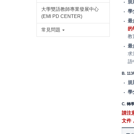
規
大學雙語教師專業發展中心
學
(EMI PD CENTER)
最
的
常見問題
教
最
求
語
B. 1
規
學
C. 
請注
文件