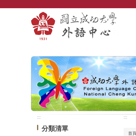
跳
到
主
要
內
容
區
:::
:::
分類清單
首