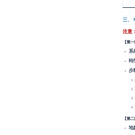
三、
注意
【第一
系
時
步
【第二
地