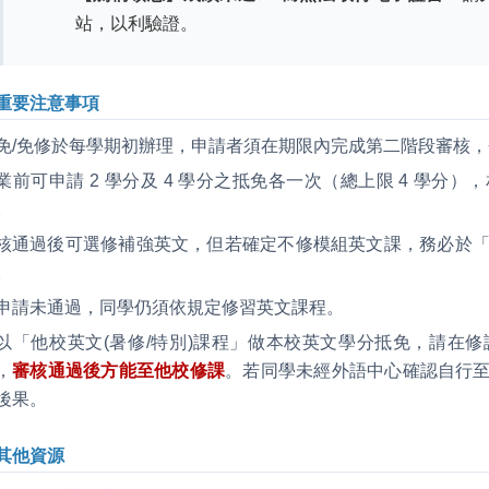
站，以利驗證。
 重要注意事項
免/免修於每學期初辦理，申請者須在期限內完成第二階段審核
業前可申請 2 學分及 4 學分之抵免各一次（總上限 4 學
。
核通過後可選修補強英文，但若確定不修模組英文課，務必於「補
。
申請未通過，同學仍須依規定修習英文課程。
以「他校英文(暑修/特別)課程」做本校英文學分抵免，請在
，
審核通過後方能至他校修課
。若同學未經外語中心確認自行
後果。
 其他資源