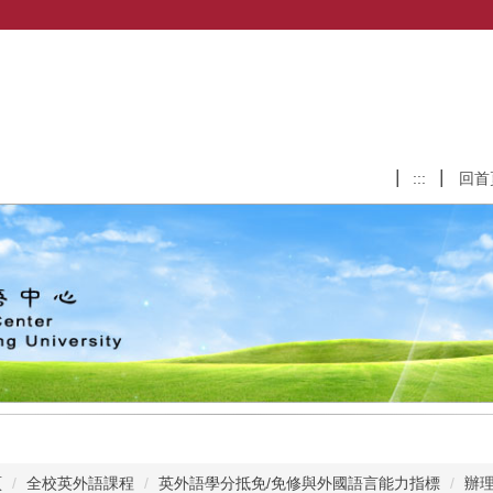
:::
回首
頁
全校英外語課程
英外語學分抵免/免修與外國語言能力指標
辦理