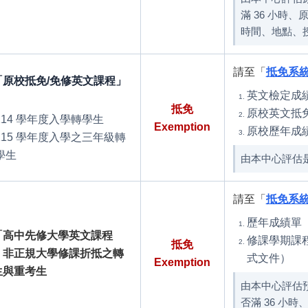
滿 36 小時
時間、地點、
請至「
抵免系
「原校抵免/免修英文課程」
英文檢定成績
：
抵免
原校英文抵免
114 學年度入學轉學生
Exemption
原校歷年成
115 學年度入學之三年級轉
學生
由本中心評估是
請至「
抵免系
歷年成績單
「高中先修大學英文課程
修課學期課
抵免
」非正規大學修課折抵之轉
式文件）
Exemption
生與重考生
由本中心評估
否滿 36 小