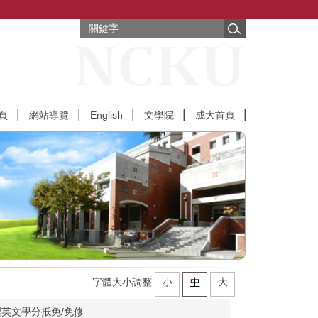
頁
網站導覽
English
文學院
成大首頁
字體大小調整
小
中
大
英文學分抵免/免修