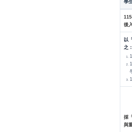
學
11
後
以
之
採
與