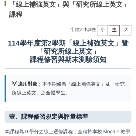
「線上補強英文」與「研究所線上英文」
中心法規
課程
教學設施
字體大小調整
小
中
大
場地借用
114學年度第2學期「線上補強英文」暨
「研究所線上英文」
全校英外語課程
課程修習與期末測驗須知
推廣教育外語進修班
學術支援諮商服務
💡 適用對象：
本學期修習「線上補強英文」及「研究
所線上英文」之全體學生。
各類申請表單
研究成果
壹、課程修習規定與評量標準
大學雙語教師專業發展中心(EMI PD CENTER)
本課程為 0 學分之線上選修課程，全程於本校 Moodle 教學
常見問題