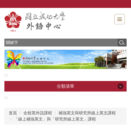
跳
到
主
要
內
容
區
:::
分類清單
:::
分類清單
首頁
全校英外語課程
補強英文與研究所線上英文課程
最新消息
「線上補強英文」與「研究所線上英文」課程
中心介紹