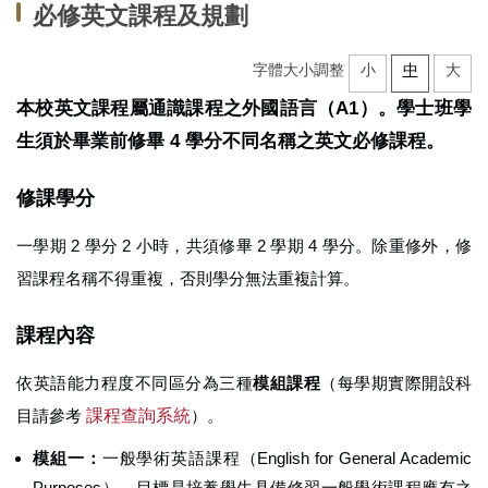
必修英文課程及規劃
中心法規
字體大小調整
小
中
大
教學設施
本校英文課程屬通識課程之外國語言（A1）。學士班學
生須於畢業前修畢 4 學分不同名稱之英文必修課程。
場地借用
全校英外語課程
修課學分
推廣教育外語進修班
一學期 2 學分 2 小時，共須修畢 2 學期 4 學分。除重修外，修
習課程名稱不得重複，否則學分無法重複計算。
學術支援諮商服務
課程內容
各類申請表單
依英語能力程度不同區分為三種
模組課程
（每學期實際開設科
研究成果
目請參考
課程查詢系統
）。
大學雙語教師專業發展中心(EMI PD CENTER)
模組一：
一般學術英語課程（English for General Academic
常見問題
Purposes）。目標是培養學生具備修習一般學術課程應有之