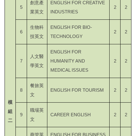
創意產
ENGLISH FOR CREATIVE
5
2
2
業英文
INDUSTRIES
生物科
ENGLISH FOR BIO-
6
2
2
技英文
TECHNOLOGY
ENGLISH FOR
人文醫
7
HUMANITY AND
2
2
學英文
MEDICAL ISSUES
餐旅英
8
ENGLISH FOR TOURISM
2
2
文
模
職場英
組
9
CAREER ENGLISH
2
2
文
二
商管英
ENGLISH FOR BUSINESS