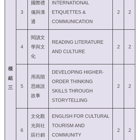
國際禮
INTERNATIONAL
3
儀與溝
ETIQUETTES &
2
2
通
COMMUNICATION
閱讀文
READING LITERATURE
4
學與文
2
2
AND CULTURE
化
模
DEVELOPING HIGHER-
用高階
組
ORDER THINKING
5
思維說
2
2
三
SKILLS THROUGH
故事
STORYTELLING
文化觀
ENGLISH FOR CULTURAL
光與社
TOURISM AND
6
2
2
區行銷
COMMUNITY