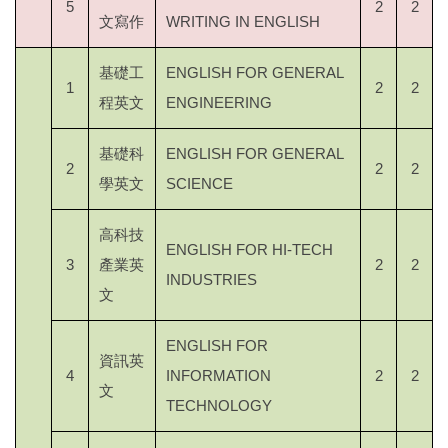
5
2
2
文寫作
WRITING IN ENGLISH
基礎工
ENGLISH FOR GENERAL
1
2
2
程英文
ENGINEERING
基礎科
ENGLISH FOR GENERAL
2
2
2
學英文
SCIENCE
高科技
ENGLISH FOR HI-TECH
3
產業英
2
2
INDUSTRIES
文
ENGLISH FOR
資訊英
4
INFORMATION
2
2
文
TECHNOLOGY