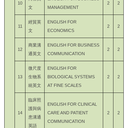
10
2
2
文
MANAGEMENT
經貿英
ENGLISH FOR
11
2
2
文
ECONOMICS
商業溝
ENGLISH FOR BUSINESS
12
2
2
通英文
COMMUNICATION
微尺度
ENGLISH FOR
13
生物系
BIOLOGICAL SYSTEMS
2
2
統英文
AT FINE SCALES
臨床照
ENGLISH FOR CLINICAL
護與病
14
CARE AND PATIENT
2
2
患溝通
COMMUNICATION
英語