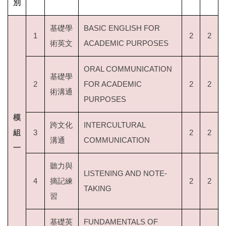
別
基礎學
BASIC ENGLISH FOR
1
2
2
術英文
ACADEMIC PURPOSES
ORAL COMMUNICATION
基礎學
2
FOR ACADEMIC
2
2
術溝通
PURPOSES
模
跨文化
INTERCULTURAL
組
3
2
2
溝通
COMMUNICATION
一
聽力與
LISTENING AND NOTE-
4
摘記練
2
2
TAKING
習
基礎英
FUNDAMENTALS OF