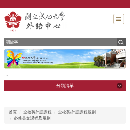
跳
到
主
要
內
容
區
:::
分類清單
:::
分類清單
首頁
全校英外語課程
全校英/外語課程規劃
最新消息
必修英文課程及規劃
中心介紹