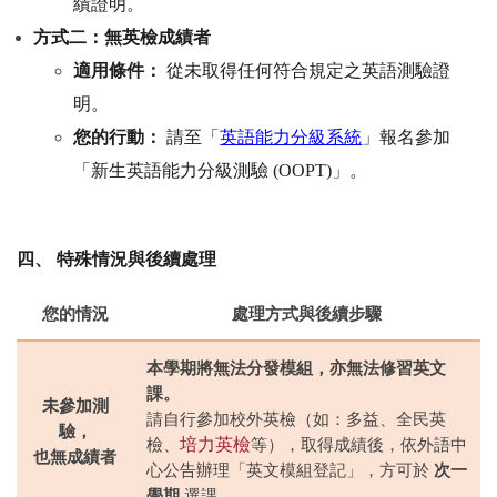
績證明。
方式二：無英檢成績者
適用條件：
從
未取得任何符合規定之英語測驗證
明。
英語能力分級系統
您的行動：
請至「
」報名參加
「新生英語能力分級測驗
(OOPT)
」。
四、
特殊情況與後續處理
您的情況
處理方式與後續步驟
本學期將無法分發模組，亦無法修習英文
課。
未參加測
請自行參加校外英檢（如：多益、全民英
驗，
檢、
培力英檢
等），取得成績後，依外語中
也無成績者
心公告辦理「英文模組登記」，方可於
次一
學期
選課。