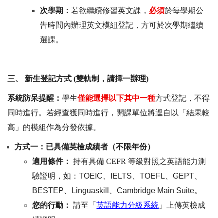
次學期：
若欲繼續修習英文課，
必須
於每學期公
告時間內辦理英文模組登記，方可於次學期繼續
選課。
三、
新生登記方式
(
雙軌制，請擇一辦理
)
系統防呆提醒：
學生
僅能選擇以下
其中一種
方式登記，不得
同時進行。若經查獲同時進行，開課單位將逕自以「結果較
高」的模組作為分發依據。
方式一：已具備英檢成績者（不限年份）
適用條件：
持有具備
CEFR
等級對照之英語能力測
驗證明，如：TOEIC、IELTS、TOEFL、GEPT、
BESTEP、Linguaskill、Cambridge Main Suite。
英語能力分級系統
您的行動：
請至「
」上傳英檢成