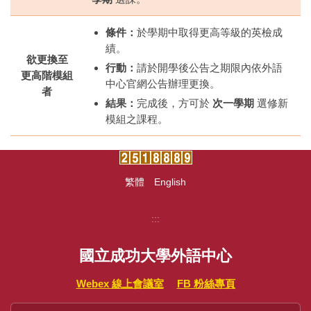
條件：
於學期中取得更高等級的英檢成
績。
欲更換至
行動：
請於開學後公告之期限內依外語
更高階模組
中心官網公告辦理更換。
者
結果：
完成後，方可於
次一學期
選修新
模組之課程。
繁體
English
:::
國立成功大學外語中心
Webex 線上會議室
FB 粉絲專頁