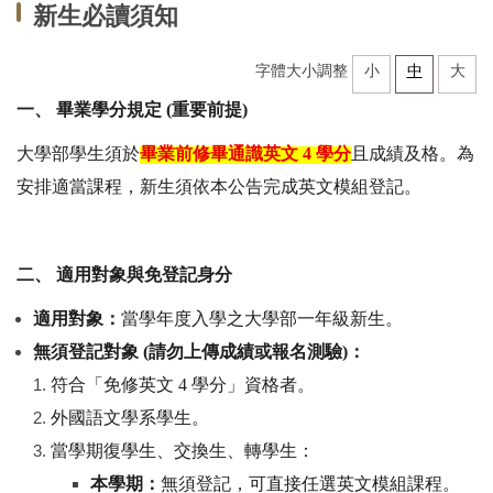
新生必讀須知
中心法規
字體大小調整
小
中
大
教學設施
一、
畢業學分規定
(
重要前提
)
場地借用
大學部學生須於
畢業前修畢通識英文
4
學分
且成績及格。為
安排適當課程，新生須依本公告完成英文模組登記。
全校英外語課程
推廣教育外語進修班
二、
適用對象與免登記身分
學術支援諮商服務
適用對象：
當學年度入學之大學部一年級新生。
各類申請表單
無須登記對象
(
請勿上傳成績或報名測驗
)
：
符合「免修英文
4
學分」資格者。
研究成果
外國語文學系學生。
大學雙語教師專業發展中心(EMI PD CENTER)
當學期復學生、交換生、轉學生：
本學期：
無須登記，可直接任選英文模組課程。
常見問題