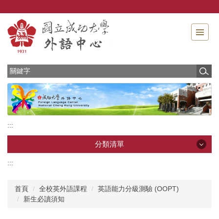
跳
到
主
要
內
容
區
:::
分類清單
:::
分類清單
首頁
全校英外語課程
英語能力分級測驗 (OOPT)
最新消息
新生必讀須知
中心介紹