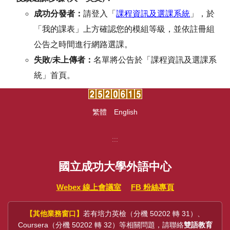
課程資訊及選課系統
成功分發者：
請登入「
」，於
「我的課表」上方確認您的模組等級，並依註冊組
公告之時間進行網路選課。
失敗
/
未上傳者：
名單將公告於「課程資訊及選課系
統」首頁。
繁體
English
:::
國立成功大學外語中心
Webex 線上會議室
FB 粉絲專頁
【其他業務窗口】
若有培力英檢（分機 50202 轉 31）、
Coursera（分機 50202 轉 32）等相關問題，請聯絡
雙語教育