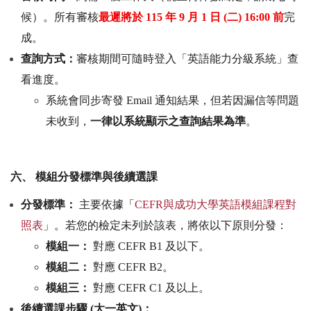
候）。所有審核
最遲將於
115
年
9
月
1
日
(
二
) 16:00
前
完
成。
查詢方式：
審核期間可隨時登入「英語能力分級系統」查
看進度。
系統會同步寄發
Email
通知結果，但若因漏信等問題
未收到，
一律以系統顯示之查詢結果為準
。
六、
模組分發標準與後續選課
分發標準：
主要
依據「
CEFR與成功大學英語模組課程對
照表
」。若您
的檢定未列於該表，將依以下原則分發：
模組一：
對應
CEFR B1
及以下。
模組二：
對應
CEFR B2
。
模組三：
對應
CEFR C1
及以上。
後續選課步驟
(
大一英文
)
：