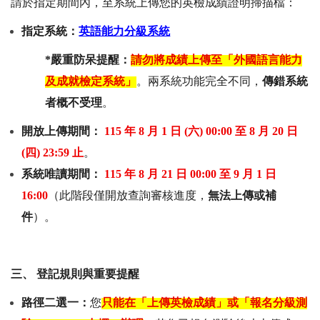
請於指定期間內，至系統上傳您的英檢成績證明掃描檔：
英語能力分級系統
指定系統：
*
嚴重防呆提醒：
請勿將成績上傳至「外國語言能力
及成就檢定系統」
。兩系統功能完全不同，
傳錯系統
者概不受理
。
開放上傳期間：
115
年
8
月
1
日
(
六
) 00:00
至
8
月
20
日
(
四
) 23:59
止
。
系統唯讀期間：
115
年
8
月
21
日
00:00
至
9
月
1
日
16:00
（此階段僅開放查詢審核進度，
無法上傳或補
件
）。
三、
登記規則與重要提醒
路徑二選一：
您
只能在「上傳英檢成績」或「報名分級測