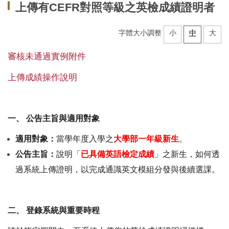
上傳有CEFR對照等級之英檢成績證明者
中心法規
字體大小調整
小
中
大
教學設施
審核未通過實例附件
場地借用
上傳成績操作說明
全校英外語課程
推廣教育外語進修班
一、
公告主旨與適用對象
學術支援諮商服務
適用對象：
當學年度入學之
大學部一年級新生
。
公告主旨：
說明「
已具備英語檢定成績
」之新生，如何透
各類申請表單
過系統上傳證明，以完成通識英文模組分發與後續選課。
研究成果
大學雙語教師專業發展中心(EMI PD CENTER)
二、
登錄系統與重要時程
常見問題