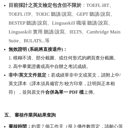
目前採計之英文檢定包含但不限於
：TOEFL iBT、
TOEFL iTP、TOEIC 聽讀/說寫、GEPT 聽讀/說寫、
BESTEP 聽讀/說寫、Linguaskill 職場 聽讀/說寫、
Linguaskill 實用 聽讀/說寫、IELTS、Cambridge Main
Suite、BULATS...等
無效證明
(
系統將直接退件
)
：
模糊不清、部分截圖、或任何形式的網頁查分截圖。
高中畢業證書或高中自辦之考試成績。
非中
/
英文文件規定：
若成績單非中文或英文，請附上中
/
英文譯本（譯本須具備官方
/
校方印章，註明與正本相
符），並與原文件
合併為單一
PDF
檔
上傳。
五、
審核作業與結果查詢
審核時間：
約需
7
個工作天（視上傳件數而定，請耐心等