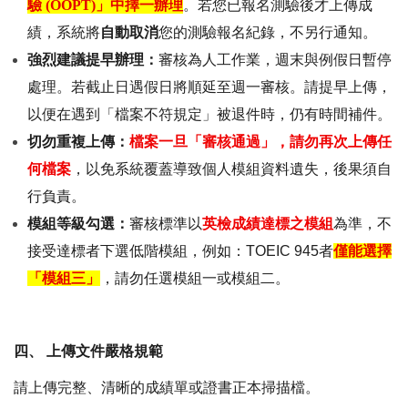
驗
(OOPT)
」中擇一辦理
。若您已報名測驗後才上傳成
績，系統將
自動取消
您的測驗報名紀錄，不另行通知。
強烈建議提早辦理：
審核為人工作業，週末與例假日暫停
處理。若截止日遇假日將順延至週一審核。請提早上傳，
以便在遇到「檔案不符規定」被退件時，仍有時間補件。
切勿重複上傳：
檔案一旦「審核通過」，
請勿再次上傳任
何檔案
，以免系統覆蓋導致個人模組資料遺失，後果須自
行負責。
模組等級勾選：
審核標準以
英檢成績達標之模組
為準，不
接受達標者下選低階模組，例如：TOEIC 945者
僅能選擇
「模組三」
，請勿任選模組一或模組二
。
四、
上傳文件嚴格規範
請上傳完整、清晰的成績單或證書正本掃描檔。