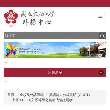
跳
到
主
要
內
容
區
:::
分類清單
:::
分類清單
首頁
全校英外語課程
英語能力分級測驗 (OOPT)
最新消息
上傳有CEFR對照等級之英檢成績證明者
中心介紹